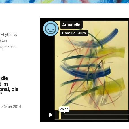
n Rhythmus
eiten
tsprozess.
 die
t im
onal, die
“
, Zürich 2014